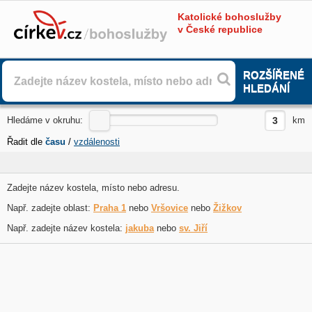
Katolické bohoslužby
v České republice
ROZŠÍŘENÉ
HLEDÁNÍ
Hledáme v okruhu:
km
Řadit dle
času
/
vzdálenosti
Zadejte název kostela, místo nebo adresu.
Např. zadejte oblast:
Praha 1
nebo
Vršovice
nebo
Žižkov
Např. zadejte název kostela:
jakuba
nebo
sv. Jiří